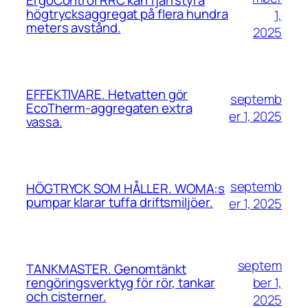
ErgoControl RRC kan fjärrstyra
högtrycksaggregat på flera hundra
1,
meters avstånd.
2025
EFFEKTIVARE. Hetvatten gör
septemb
EcoTherm-aggregaten extra
er 1, 2025
vassa.
septemb
HÖGTRYCK SOM HÅLLER. WOMA:s
pumpar klarar tuffa driftsmiljöer.
er 1, 2025
septem
TANKMASTER. Genomtänkt
ber 1,
rengöringsverktyg för rör, tankar
och cisterner.
2025