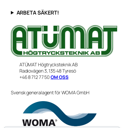
ARBETA SÄKERT!
ATÜMAT Högtrycksteknik AB
Radiovägen 3, 135 48 Tyresö
+46 8 712 77 50
OM OSS
Svensk generalagent för WOMA GmbH