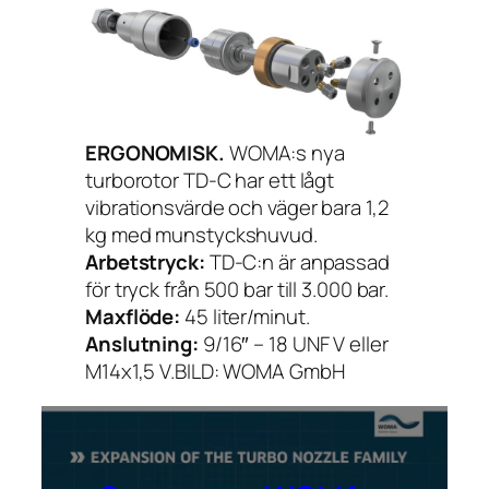
ERGONOMISK.
WOMA:s nya
turborotor TD-C har ett lågt
vibrationsvärde och väger bara 1,2
kg med munstyckshuvud.
Arbetstryck:
TD-C:n är anpassad
för tryck från 500 bar till 3.000 bar.
Maxflöde:
45 liter/minut.
Anslutning:
9/16″ – 18 UNF V eller
M14x1,5 V.BILD: WOMA GmbH