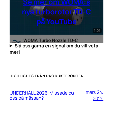
Se mer om WOMA:s
nya turborotor TD-C
på YouTube
Slå oss gärna en signal om du vill veta
mer!
HIGHLIGHTS FRÅN PRODUKTFRONTEN
mars 24,
UNDERHÅLL 2026. Missade du
oss på mässan?
2026