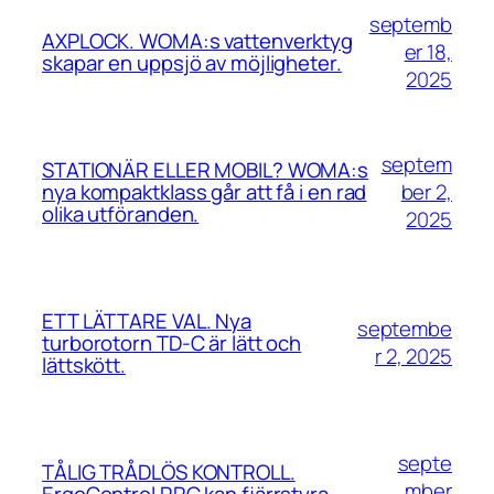
septemb
AXPLOCK. WOMA:s vattenverktyg
er 18,
skapar en uppsjö av möjligheter.
2025
septem
STATIONÄR ELLER MOBIL? WOMA:s
ber 2,
nya kompaktklass går att få i en rad
olika utföranden.
2025
ETT LÄTTARE VAL. Nya
septembe
turborotorn TD-C är lätt och
r 2, 2025
lättskött.
septe
TÅLIG TRÅDLÖS KONTROLL.
mber