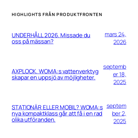
HIGHLIGHTS FRÅN PRODUKTFRONTEN
mars 24,
UNDERHÅLL 2026. Missade du
oss på mässan?
2026
septemb
AXPLOCK. WOMA:s vattenverktyg
er 18,
skapar en uppsjö av möjligheter.
2025
septem
STATIONÄR ELLER MOBIL? WOMA:s
ber 2,
nya kompaktklass går att få i en rad
olika utföranden.
2025