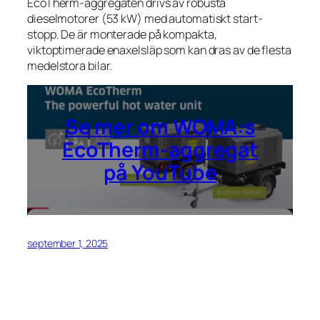
EcoTherm-aggregaten drivs av robusta
dieselmotorer (53 kW) med automatiskt start-
stopp. De är monterade på kompakta,
viktoptimerade enaxelsläp som kan dras av de flesta
medelstora bilar.
Se mer om WOMA:s
EcoTherm-aggregat
på YouTube
september 1, 2025