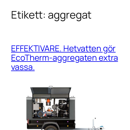
Etikett:
aggregat
Hoppa
till
innehåll
EFFEKTIVARE. Hetvatten gör
EcoTherm-aggregaten extra
vassa.