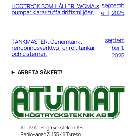
septemb
HÖGTRYCK SOM HÅLLER. WOMA:s
pumpar klarar tuffa driftsmiljöer.
er 1, 2025
septem
TANKMASTER. Genomtänkt
ber 1,
rengöringsverktyg för rör, tankar
och cisterner.
2025
ARBETA SÄKERT!
ATÜMAT Högtrycksteknik AB
Radiovägen 3, 135 48 Tyresö