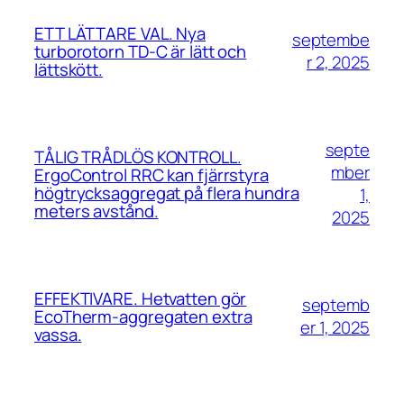
ETT LÄTTARE VAL. Nya
septembe
turborotorn TD-C är lätt och
r 2, 2025
lättskött.
septe
TÅLIG TRÅDLÖS KONTROLL.
mber
ErgoControl RRC kan fjärrstyra
högtrycksaggregat på flera hundra
1,
meters avstånd.
2025
EFFEKTIVARE. Hetvatten gör
septemb
EcoTherm-aggregaten extra
er 1, 2025
vassa.