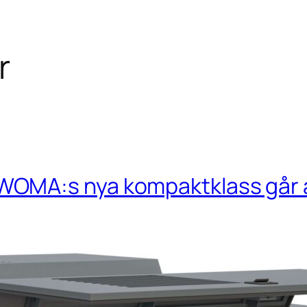
r
MA:s nya kompaktklass går att 