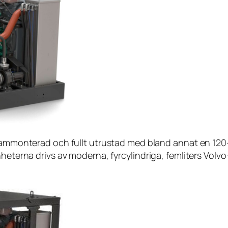
mmonterad och fullt utrustad med bland annat en 120-l
a enheterna drivs av moderna, fyrcylindriga, femliters Volv