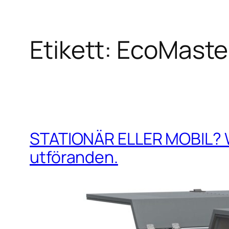
Etikett:
EcoMaste
Hoppa
till
innehåll
STATIONÄR ELLER MOBIL? WO
utföranden.