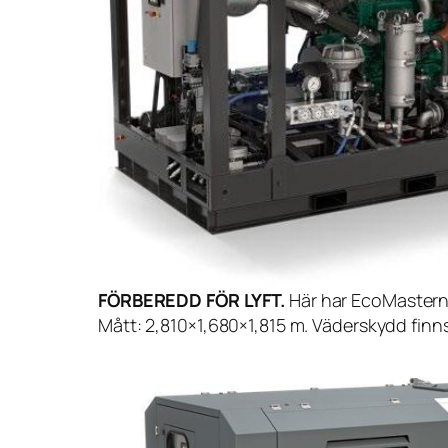
FÖRBEREDD FÖR LYFT.
Här har EcoMastern 
Mått: 2,810×1,680×1,815 m. Väderskydd finns