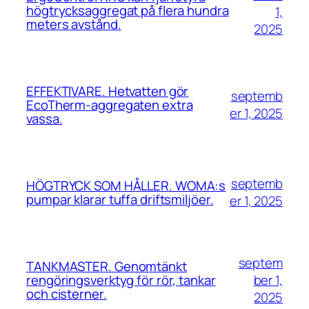
högtrycksaggregat på flera hundra
1,
meters avstånd.
2025
EFFEKTIVARE. Hetvatten gör
septemb
EcoTherm-aggregaten extra
er 1, 2025
vassa.
septemb
HÖGTRYCK SOM HÅLLER. WOMA:s
pumpar klarar tuffa driftsmiljöer.
er 1, 2025
septem
TANKMASTER. Genomtänkt
ber 1,
rengöringsverktyg för rör, tankar
och cisterner.
2025