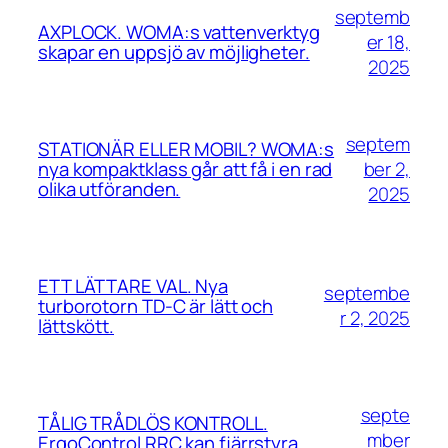
septemb
AXPLOCK. WOMA:s vattenverktyg
er 18,
skapar en uppsjö av möjligheter.
2025
septem
STATIONÄR ELLER MOBIL? WOMA:s
ber 2,
nya kompaktklass går att få i en rad
olika utföranden.
2025
ETT LÄTTARE VAL. Nya
septembe
turborotorn TD-C är lätt och
r 2, 2025
lättskött.
septe
TÅLIG TRÅDLÖS KONTROLL.
mber
ErgoControl RRC kan fjärrstyra