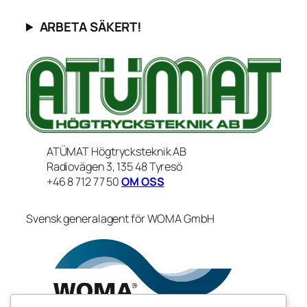
ARBETA SÄKERT!
ATÜMAT Högtrycksteknik AB
Radiovägen 3, 135 48 Tyresö
+46 8 712 77 50
OM OSS
Svensk generalagent för WOMA GmbH