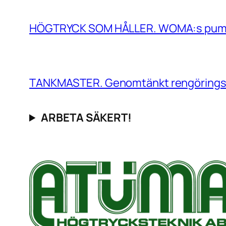
HÖGTRYCK SOM HÅLLER. WOMA:s pumpar k
TANKMASTER. Genomtänkt rengöringsverk
ARBETA SÄKERT!