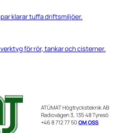
larar tuffa driftsmiljöer.
tyg för rör, tankar och cisterner.
ATÜMAT Högtrycksteknik AB
Radiovägen 3, 135 48 Tyresö
+46 8 712 77 50
OM OSS