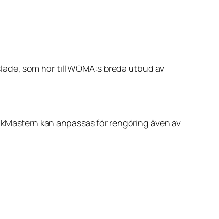
läde, som hör till WOMA:s breda utbud av
TankMastern kan anpassas för rengöring även av