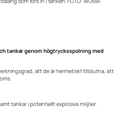
cksslang som förs in i tanken. FOTO: WOMA
r och tankar genom högtrycksspolning med
kningsgrad, att de är hermetiskt tillslutna, att
roms.
mt tankar i potentiellt explosiva miljöer.