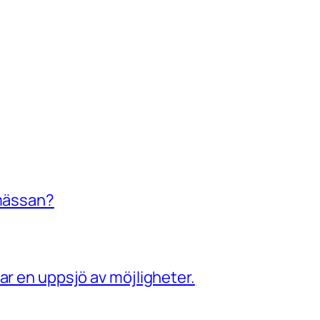
mässan?
 en uppsjö av möjligheter.