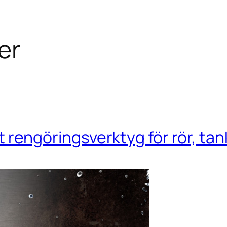
er
ngöringsverktyg för rör, tank