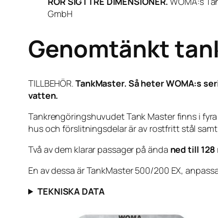
RÖR SIG I TRE DIMENSIONER.
WOMA:s Tank
GmbH
Genomtänkt tan
TILLBEHÖR.
TankMaster. Så heter WOMA:s serie
vatten.
Tankrengöringshuvudet Tank Master finns i fyra v
hus och förslitningsdelar är av rostfritt stål s
Två av dem klarar passager på ända
ned till 12
En av dessa är TankMaster 500/200 EX, anpassad fö
TEKNISKA DATA