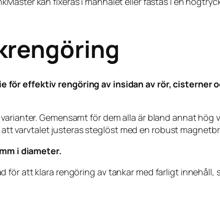
Master kan fixeras i manhålet eller fästas i en högtry
krengöring
 för effektiv rengöring av insidan av rör, cisterne
arianter. Gemensamt för dem alla är bland annat hög ver
amt att varvtalet justeras steglöst med en robust magnetb
8 mm i diameter.
r att klara rengöring av tankar med farligt innehåll, sa