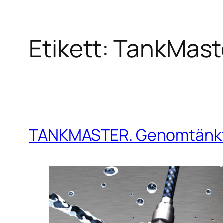
Etikett:
TankMast
Hoppa
till
innehåll
TANKMASTER. Genomtänkt re